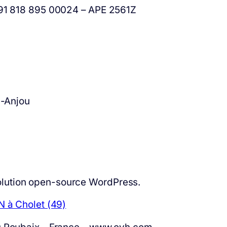
391 818 895 00024 – APE 2561Z
n-Anjou
a solution open-source WordPress.
N à Cholet (49)