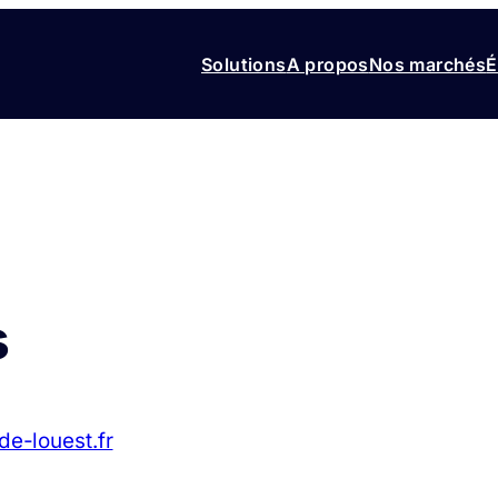
Solutions
A propos
Nos marchés
É
s
e-louest.fr