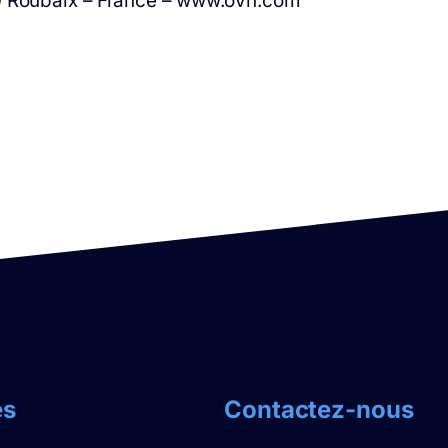
0 Roubaix – France – www.ovh.com
es
Contactez-nous