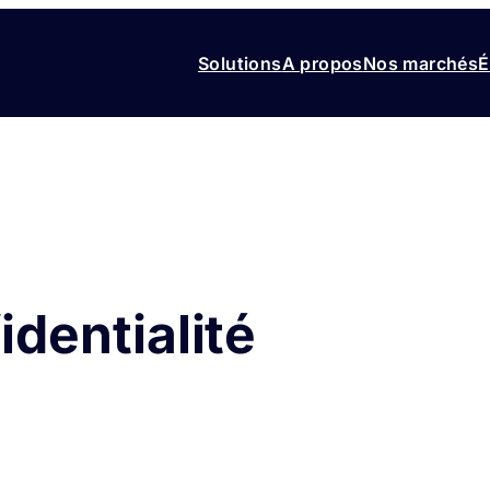
Solutions
A propos
Nos marchés
É
identialité