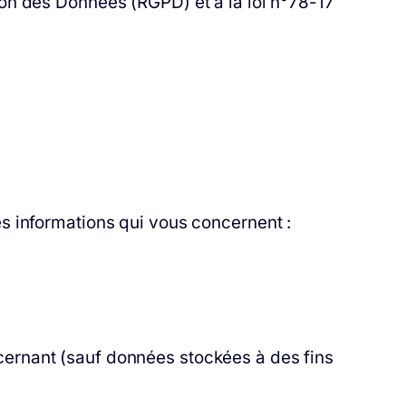
on des Données (RGPD) et à la loi n°78-17
s informations qui vous concernent :
rnant (sauf données stockées à des fins